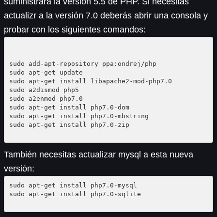
suministrará la versión 5.5 de PHP. Si necesitas
actualizr a la versión 7.0 deberás abrir una consola y
probar con los siguientes comandos:
sudo add-apt-repository ppa:ondrej/php

sudo apt-get update

sudo apt-get install libapache2-mod-php7.0

sudo a2dismod php5

sudo a2enmod php7.0

sudo apt-get install php7.0-dom

sudo apt-get install php7.0-mbstring

sudo apt-get install php7.0-zip

También necesitas actualizar mysql a esta nueva
versión:
sudo apt-get install php7.0-mysql

sudo apt-get install php7.0-sqlite
