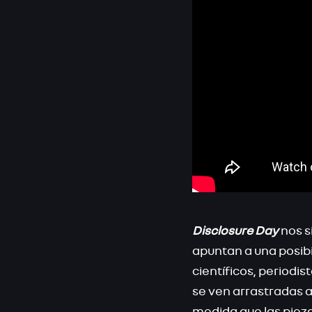
Disclosure Day
nos s
apuntan a una posibi
científicos, periodi
se ven arrastradas a
medida que las pieza