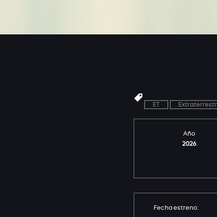
ET
Extraterrest
Año
2026
Fecha estreno: