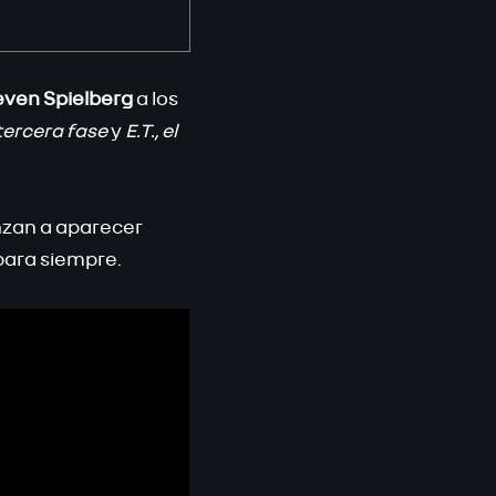
even Spielberg
a los
tercera fase
y
E.T., el
enzan a aparecer
para siempre.