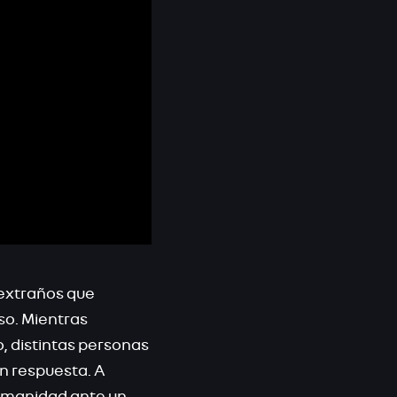
extraños que
so. Mientras
o, distintas personas
in respuesta. A
humanidad ante un