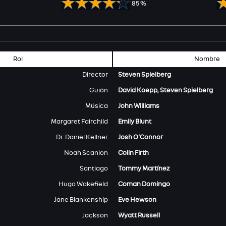
85 %
Rol
Nombre
Director
Steven Spielberg
Guión
David Koepp, Steven Spielberg
Música
John Williams
Margaret Fairchild
Emily Blunt
Dr. Daniel Kellner
Josh O'Connor
Noah Scanlon
Colin Firth
Santiago
Tommy Martínez
Hugo Wakefield
Coman Domingo
Jane Blankenship
Eve Hewson
Jackson
Wyatt Russell