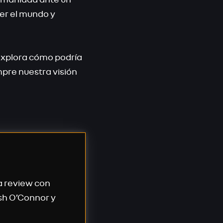
er el mundo y
explora cómo podría
pre nuestra visión
a review con
osh O’Connor y