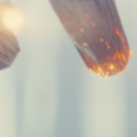
P
Social
cebook
knd
tagram
lúdame:
la@neomode.org
 XXX XXX XXX