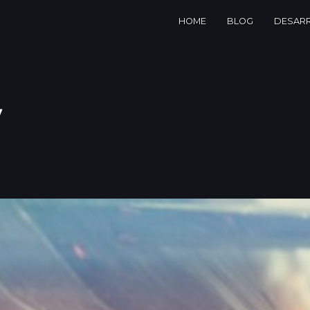
HOME
BLOG
DESAR
y
IT ·
Gra