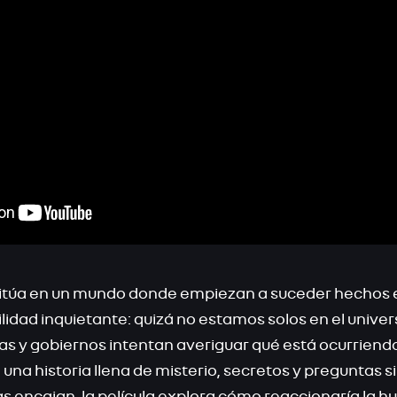
itúa en un mundo donde empiezan a suceder hechos 
lidad inquietante: quizá no estamos solos en el univer
stas y gobiernos intentan averiguar qué está ocurriend
 una historia llena de misterio, secretos y preguntas s
s encajan, la película explora cómo reaccionaría la 