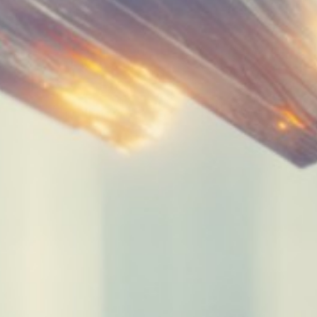
ES
· Be 
Fa
Lin
Ins
· Sa
ho
+34