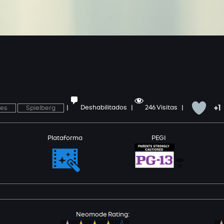
+1
res
Spielberg
|
Deshabilitados |
246 Visitas |
Plataforma
PEGI
Neomode Rating: