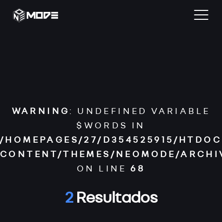
Home
Blog
WARNING
: UNDEFINED VARIABLE
Desarrollo Web
$WORDS IN
/HOMEPAGES/27/D354525915/HTDOC
Reviews
CONTENT/THEMES/NEOMODE/ARCHI
ON LINE
68
Contacta
2
Resultados
Archivos