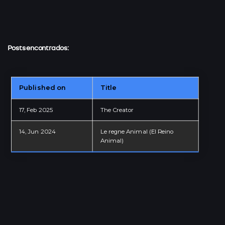
Posts encontrados:
Published on
Title
IT · TEACHER
17, Feb 2025
The Creator
Granada - Andalucía - ESP
14, Jun 2024
Le regne Animal (El Reino
Animal)