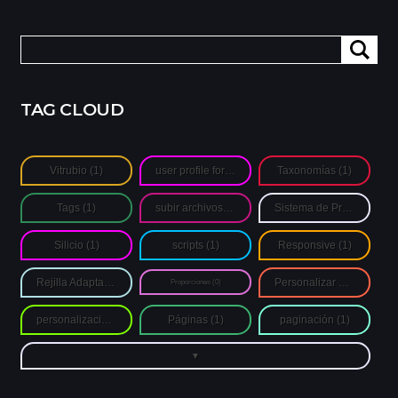
Buscar:
TAG CLOUD
Vitrubio
(1)
user profile form
(1)
Taxonomías
(1)
Tags
(1)
subir archivos de autores
(1)
Sistema de Proporciones
Silicio
(1)
scripts
(1)
Responsive
(1)
Rejilla Adaptativa
(1)
Personalizar Login
(1)
Proporciones
(0)
personalización
(1)
Páginas
(1)
paginación
(1)