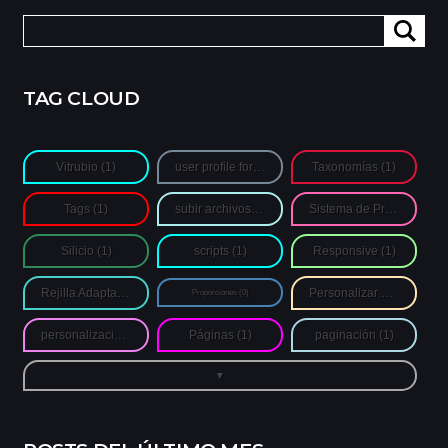
Buscar:
TAG CLOUD
Vitrubio
(1)
user profile form
(1)
Taxonomías
(1)
Tags
(1)
subir archivos de autores
(1)
Sistema de Proporciones
Silicio
(1)
scripts
(1)
Responsive
(1)
Rejilla Adaptativa
(1)
Personalizar Login
(1)
Proporciones
(0)
personalización
(1)
Páginas
(1)
paginación
(1)