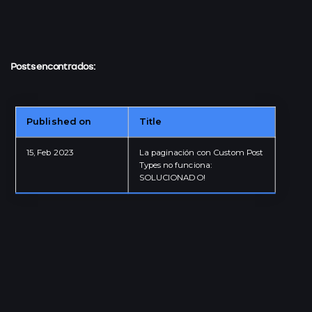
Posts encontrados:
Published on
Title
IT · TEACHER
15, Feb 2023
La paginación con Custom Post
Types no funciona:
Granada - Andalucía - ESP
SOLUCIONADO!