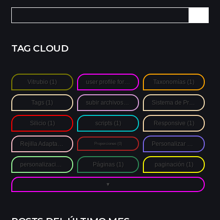
Buscar:
TAG CLOUD
Vitrubio
(1)
user profile form
(1)
Taxonomías
(1)
Tags
(1)
subir archivos de autores
(1)
Sistema de Proporciones
Silicio
(1)
scripts
(1)
Responsive
(1)
Rejilla Adaptativa
(1)
Personalizar Login
(1)
Proporciones
(0)
personalización
(1)
Páginas
(1)
paginación
(1)