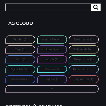
Buscar:
TAG CLOUD
Vitrubio
(1)
user profile form
(1)
Taxonomías
(1)
Tags
(1)
subir archivos de autores
(1)
Sistema de Proporciones
Silicio
(1)
scripts
(1)
Responsive
(1)
Rejilla Adaptativa
(1)
Personalizar Login
(1)
Proporciones
(0)
personalización
(1)
Páginas
(1)
paginación
(1)