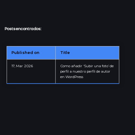
Posts encontrados:
Published on
Title
IT · TEACHER
17, Mar 2026
Como añadir ‘Subir una foto’ de
perfil a nuestro perfil de autor
Granada - Andalucía - ESP
en WordPress