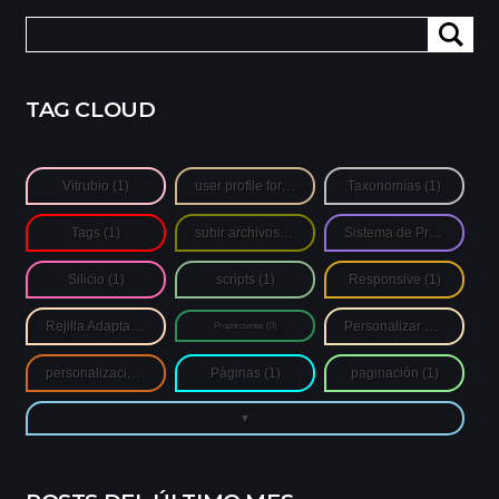
Buscar:
TAG CLOUD
Vitrubio
(1)
user profile form
(1)
Taxonomías
(1)
Tags
(1)
subir archivos de autores
(1)
Sistema de Proporciones
Silicio
(1)
scripts
(1)
Responsive
(1)
Rejilla Adaptativa
(1)
Personalizar Login
(1)
Proporciones
(0)
personalización
(1)
Páginas
(1)
paginación
(1)