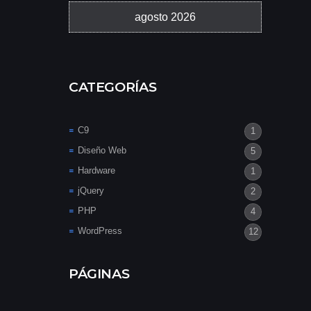
agosto 2026
CATEGORÍAS
C9
1
Diseño Web
5
Hardware
1
jQuery
2
PHP
4
WordPress
12
PÁGINAS