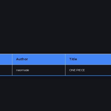
· Be 
Fac
Lin
Ins
· Sa
hol
Author
Title
+34
neomode
ONE PIECE