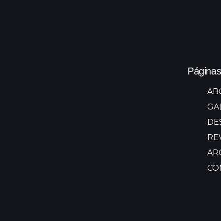
Página
AB
GA
DE
RE
AR
CO