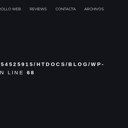
ROLLO WEB
REVIEWS
CONTACTA
ARCHIVOS
354525915/HTDOCS/BLOG/WP-
N LINE
68
 TEACHER
nada - Andalucía -
P