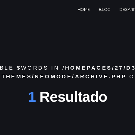
HOME
BLOG
DESAR
ABLE $WORDS IN
/HOMEPAGES/27/D
/THEMES/NEOMODE/ARCHIVE.PHP
O
1
Resultado
IT ·
Gra
ES