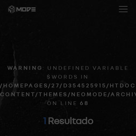
Home
Blog
WARNING
: UNDEFINED VARIABLE
Desarrollo Web
$WORDS IN
/HOMEPAGES/27/D354525915/HTDOC
Reviews
CONTENT/THEMES/NEOMODE/ARCHI
ON LINE
68
Contacta
1
Resultado
Archivos