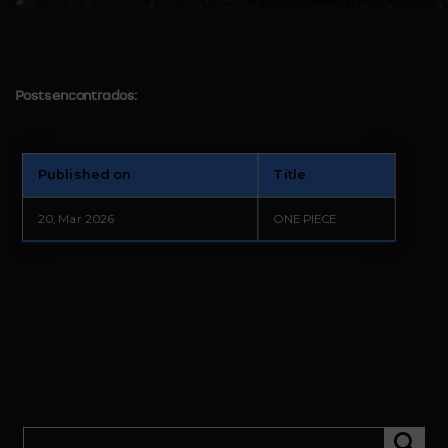
Posts encontrados:
Published on
Title
IT · TEACHER
20, Mar 2026
ONE PIECE
Granada - Andalucía - ESP
Buscar: