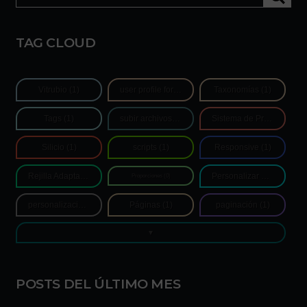
TAG CLOUD
Vitrubio
(1)
user profile form
(1)
Taxonomías
(1)
Tags
(1)
subir archivos de autores
(1)
Sistema de Proporciones
Silicio
(1)
scripts
(1)
Responsive
(1)
Rejilla Adaptativa
(1)
Personalizar Login
(1)
Proporciones
(0)
personalización
(1)
Páginas
(1)
paginación
(1)
POSTS DEL ÚLTIMO MES