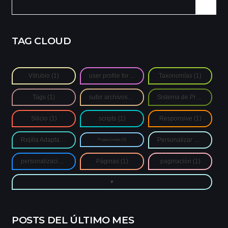
Buscar:
TAG CLOUD
Vitrubio
(1)
user profile form
(1)
Taxonomías
(1)
Tags
(1)
subir archivos de autores
(1)
Sistema de Proporciones
Silicio
(1)
scripts
(1)
Responsive
(1)
Rejilla Adaptativa
(1)
Personalizar Login
(1)
Proporciones
(0)
personalización
(1)
Páginas
(1)
paginación
(1)
POSTS DEL ÚLTIMO MES