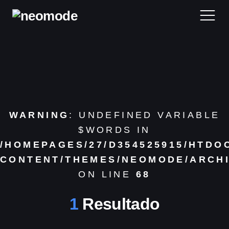
Home
Blog
WARNING
: UNDEFINED VARIABLE
Desarrollo Web
$WORDS IN
/HOMEPAGES/27/D354525915/HTDO
Reviews
CONTENT/THEMES/NEOMODE/ARCHI
ON LINE
68
Contacta
1
Resultado
Archivos